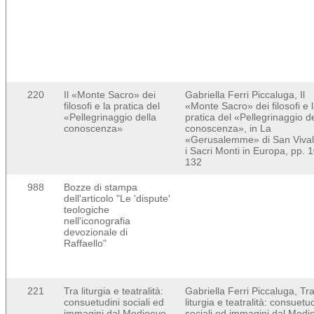
220
Il «Monte Sacro» dei
Gabriella Ferri Piccaluga, Il
filosofi e la pratica del
«Monte Sacro» dei filosofi e 
«Pellegrinaggio della
pratica del «Pellegrinaggio de
conoscenza»
conoscenza», in La
«Gerusalemme» di San Vival
i Sacri Monti in Europa, pp. 
132
988
Bozze di stampa
dell'articolo "Le 'dispute'
teologiche
nell'iconografia
devozionale di
Raffaello"
221
Tra liturgia e teatralità:
Gabriella Ferri Piccaluga, Tr
consuetudini sociali ed
liturgia e teatralità: consuetud
immagini dal Medioevo
sociali ed immagini dal Medi