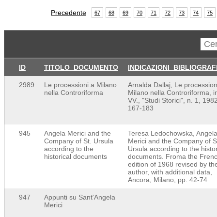
Precedente
67
68
69
70
71
72
73
74
75
ID
TITOLO_DOCUMENTO
INDICAZIONI_BIBLIOGRAF
2989
Le processioni a Milano
Arnalda Dallaj, Le procession
nella Controriforma
Milano nella Controriforma, i
VV., "Studi Storici", n. 1, 198
167-183
945
Angela Merici and the
Teresa Ledochowska, Angel
Company of St. Ursula
Merici and the Company of S
according to the
Ursula according to the histor
historical documents
documents. Froma the Fren
edition of 1968 revised by th
author, with additional data,
Ancora, Milano, pp. 42-74
947
Appunti su Sant'Angela
Merici