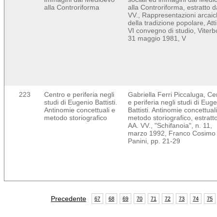
alla Controriforma
alla Controriforma, estratto 
VV., Rappresentazioni arcai
della tradizione popolare, Atti
VI convegno di studio, Viterb
31 maggio 1981, V
223
Centro e periferia negli
Gabriella Ferri Piccaluga, Ce
studi di Eugenio Battisti.
e periferia negli studi di Eug
Antinomie concettuali e
Battisti. Antinomie concettual
metodo storiografico
metodo storiografico, estratt
AA. VV., "Schifanoia", n. 11,
marzo 1992, Franco Cosimo
Panini, pp. 21-29
Precedente
67
68
69
70
71
72
73
74
75