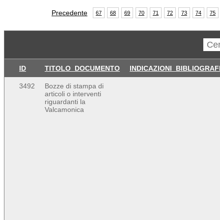
Precedente
67
68
69
70
71
72
73
74
75
ID
TITOLO_DOCUMENTO
INDICAZIONI_BIBLIOGRAF
3492
Bozze di stampa di
articoli o interventi
riguardanti la
Valcamonica