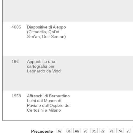
4005
Diapositive di Aleppo
(Cittadella, Qal'at
Sim'an, Deir Seman)
166
Appunti su una
cartografia per
Leonardo da Vinci
1958
Affreschi di Bernardino
Luini dal Museo di
Pavia e dall'Ospizio dei
Certosini a Milano
Precedente
67
68
69
70
71
72
73
74
75