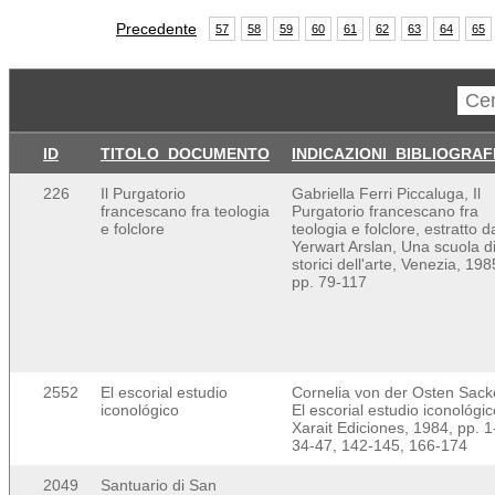
Precedente
57
58
59
60
61
62
63
64
65
ID
TITOLO_DOCUMENTO
INDICAZIONI_BIBLIOGRAF
226
Il Purgatorio
Gabriella Ferri Piccaluga, Il
francescano fra teologia
Purgatorio francescano fra
e folclore
teologia e folclore, estratto d
Yerwart Arslan, Una scuola d
storici dell'arte, Venezia, 198
pp. 79-117
2552
El escorial estudio
Cornelia von der Osten Sack
iconológico
El escorial estudio iconológic
Xarait Ediciones, 1984, pp. 1
34-47, 142-145, 166-174
2049
Santuario di San