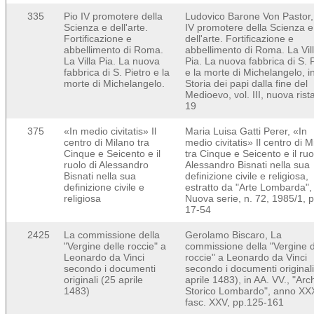
335
Pio IV promotere della
Ludovico Barone Von Pastor,
Scienza e dell'arte.
IV promotere della Scienza e
Fortificazione e
dell'arte. Fortificazione e
abbellimento di Roma.
abbellimento di Roma. La Vil
La Villa Pia. La nuova
Pia. La nuova fabbrica di S. 
fabbrica di S. Pietro e la
e la morte di Michelangelo, i
morte di Michelangelo.
Storia dei papi dalla fine del
Medioevo, vol. III, nuova ris
19
375
«In medio civitatis» Il
Maria Luisa Gatti Perer, «In
centro di Milano tra
medio civitatis» Il centro di M
Cinque e Seicento e il
tra Cinque e Seicento e il ruo
ruolo di Alessandro
Alessandro Bisnati nella sua
Bisnati nella sua
definizione civile e religiosa,
definizione civile e
estratto da "Arte Lombarda",
religiosa
Nuova serie, n. 72, 1985/1, p
17-54
2425
La commissione della
Gerolamo Biscaro, La
"Vergine delle roccie" a
commissione della "Vergine d
Leonardo da Vinci
roccie" a Leonardo da Vinci
secondo i documenti
secondo i documenti originali
originali (25 aprile
aprile 1483), in AA. VV., "Arc
1483)
Storico Lombardo", anno XXX
fasc. XXV, pp.125-161