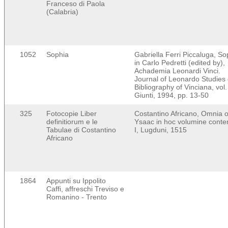
Franceso di Paola
(Calabria)
1052
Sophia
Gabriella Ferri Piccaluga, So
in Carlo Pedretti (edited by),
Achademia Leonardi Vinci.
Journal of Leonardo Studies
Bibliography of Vinciana, vol. 
Giunti, 1994, pp. 13-50
325
Fotocopie Liber
Costantino Africano, Omnia 
definitiorum e le
Ysaac in hoc volumine conte
Tabulae di Costantino
I, Lugduni, 1515
Africano
1864
Appunti su Ippolito
Caffi, affreschi Treviso e
Romanino - Trento