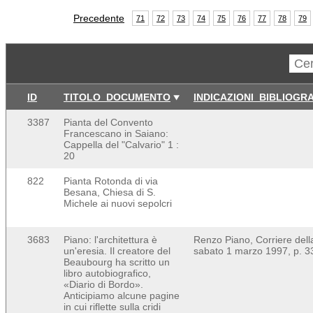
Precedente
71
72
73
74
75
76
77
78
79
ID
TITOLO_DOCUMENTO
INDICAZIONI_BIBLIOGR
3387
Pianta del Convento
Francescano in Saiano:
Cappella del "Calvario" 1 :
20
822
Pianta Rotonda di via
Besana, Chiesa di S.
Michele ai nuovi sepolcri
3683
Piano: l'architettura è
Renzo Piano, Corriere dell
un'eresia. Il creatore del
sabato 1 marzo 1997, p. 3
Beaubourg ha scritto un
libro autobiografico,
«Diario di Bordo».
Anticipiamo alcune pagine
in cui riflette sulla cridi