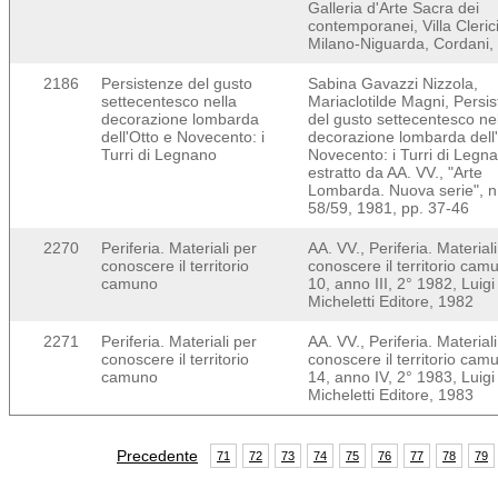
Galleria d'Arte Sacra dei
contemporanei, Villa Clerici
Milano-Niguarda, Cordani,
2186
Persistenze del gusto
Sabina Gavazzi Nizzola,
settecentesco nella
Mariaclotilde Magni, Persi
decorazione lombarda
del gusto settecentesco ne
dell'Otto e Novecento: i
decorazione lombarda dell'
Turri di Legnano
Novecento: i Turri di Legn
estratto da AA. VV., "Arte
Lombarda. Nuova serie", n
58/59, 1981, pp. 37-46
2270
Periferia. Materiali per
AA. VV., Periferia. Material
conoscere il territorio
conoscere il territorio cam
camuno
10, anno III, 2° 1982, Luigi
Micheletti Editore, 1982
2271
Periferia. Materiali per
AA. VV., Periferia. Material
conoscere il territorio
conoscere il territorio cam
camuno
14, anno IV, 2° 1983, Luigi
Micheletti Editore, 1983
Precedente
71
72
73
74
75
76
77
78
79