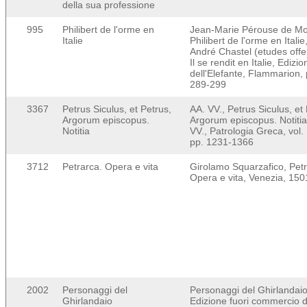
della sua professione
995
Philibert de l'orme en
Jean-Marie Pérouse de Mo
Italie
Philibert de l'orme en Italie,
André Chastel (etudes offer
Il se rendit en Italie, Edizio
dell'Elefante, Flammarion, 
289-299
3367
Petrus Siculus, et Petrus,
AA. VV., Petrus Siculus, et
Argorum episcopus.
Argorum episcopus. Notitia,
Notitia
VV., Patrologia Greca, vol.
pp. 1231-1366
3712
Petrarca. Opera e vita
Girolamo Squarzafico, Petr
Opera e vita, Venezia, 150
2002
Personaggi del
Personaggi del Ghirlandaio
Ghirlandaio
Edizione fuori commercio d