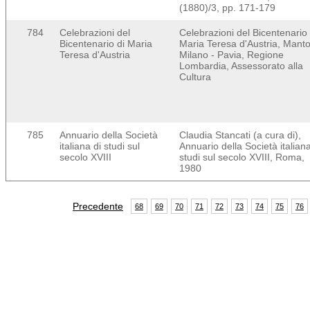
(1880)/3, pp. 171-179
784
Celebrazioni del
Celebrazioni del Bicentenario 
Bicentenario di Maria
Maria Teresa d'Austria, Manto
Teresa d'Austria
Milano - Pavia, Regione
Lombardia, Assessorato alla
Cultura
785
Annuario della Società
Claudia Stancati (a cura di),
italiana di studi sul
Annuario della Società italiana
secolo XVIII
studi sul secolo XVIII, Roma,
1980
Precedente
68
69
70
71
72
73
74
75
76