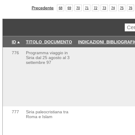
Precedente
68
69
70
71
72
73
74
75
76
ID
TITOLO_DOCUMENTO
INDICAZIONI_BIBLIOGRAF
776
Programma viaggio in
Siria dal 25 agosto al 3
settembre 97
777
Siria paleocristiana tra
Roma e Islam