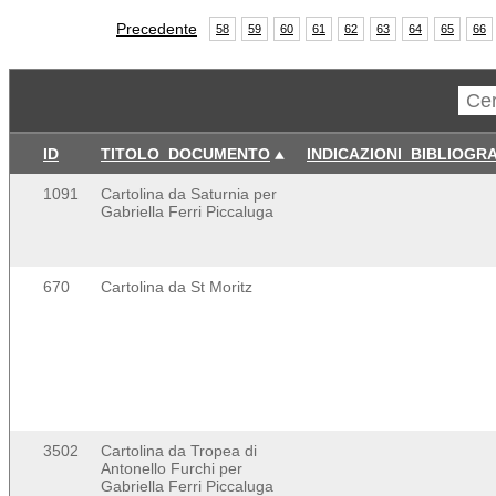
Precedente
58
59
60
61
62
63
64
65
66
ID
TITOLO_DOCUMENTO
INDICAZIONI_BIBLIOGR
1091
Cartolina da Saturnia per
Gabriella Ferri Piccaluga
670
Cartolina da St Moritz
3502
Cartolina da Tropea di
Antonello Furchi per
Gabriella Ferri Piccaluga