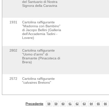
del Santuario di Nostra
Signora della Caravina
1931
Cartolina raffigurante
"Madonna con Bambino"
di Jacopo Bellini (Galleria
dell'Accademia Tadini -
Lovere)
2802
Cartolina raffigurante
"Uomo d'armi" di
Bramante (Pinacoteca di
Brera)
2572
Cartolina raffigurante
"calvaires Bretons"
Precedente
58
59
60
61
62
63
64
65
66