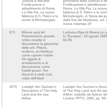
Scienza e dell'arte.
promotere della Scienza e del
Fortificazione e
Fortificazione e abbellimento
abbellimento di Roma.
Roma. La Villa Pia. La nuova
La Villa Pia. La nuova
fabbrica di S. Pietro e la mort
fabbrica di S. Pietro e la
Michelangelo, in Storia dei p
morte di Michelangelo.
dalla fine del Medioevo, vol. I
nuova ristampa 19
573
Minore sarà lei!
Ludovica Ripa di Meana (a cu
Polemiche/Un grande
in "Europeo", 24 agosto 1985
critico rimette in
82-85
discussione la gerarchia
delle arti. Pittura,
scultura, architettura
come «generi nobili».
Gli oggetti di
arredamento e di
decorazione come
fratelli poveri. Per
decenni è stato così:
colpa dell'ideal
3075
Ludolph Von Suchem's
Ludolph Von Suchem's Descr
Description of The Holy
of The Holy Land and the wa
Land and the way
thither, tradotto da Aubrey St
thither
Londra, PPTS, 1895, pp. 48