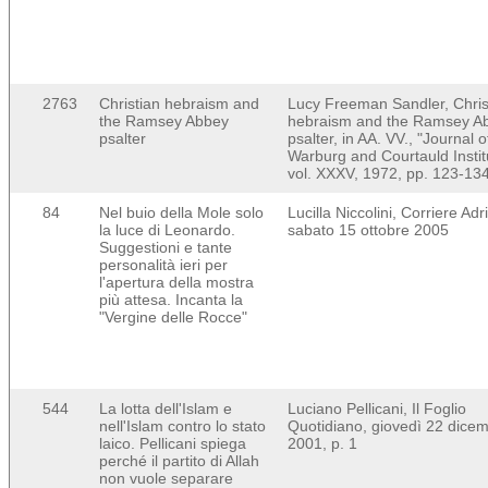
2763
Christian hebraism and
Lucy Freeman Sandler, Chris
the Ramsey Abbey
hebraism and the Ramsey A
psalter
psalter, in AA. VV., "Journal o
Warburg and Courtauld Instit
vol. XXXV, 1972, pp. 123-13
84
Nel buio della Mole solo
Lucilla Niccolini, Corriere Adri
la luce di Leonardo.
sabato 15 ottobre 2005
Suggestioni e tante
personalità ieri per
l'apertura della mostra
più attesa. Incanta la
"Vergine delle Rocce"
544
La lotta dell'Islam e
Luciano Pellicani, Il Foglio
nell'Islam contro lo stato
Quotidiano, giovedì 22 dice
laico. Pellicani spiega
2001, p. 1
perché il partito di Allah
non vuole separare