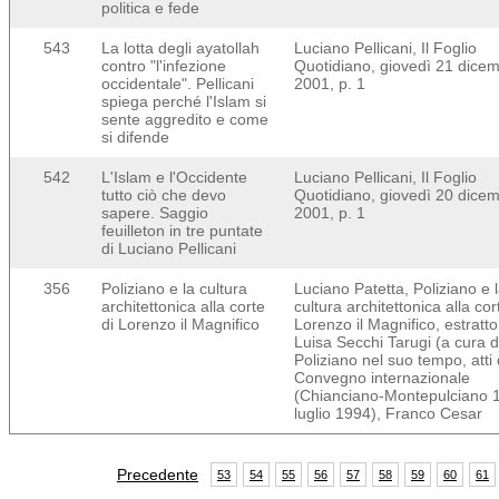
politica e fede
543
La lotta degli ayatollah
Luciano Pellicani, Il Foglio
contro "l'infezione
Quotidiano, giovedì 21 dice
occidentale". Pellicani
2001, p. 1
spiega perché l'Islam si
sente aggredito e come
si difende
542
L'Islam e l'Occidente
Luciano Pellicani, Il Foglio
tutto ciò che devo
Quotidiano, giovedì 20 dice
sapere. Saggio
2001, p. 1
feuilleton in tre puntate
di Luciano Pellicani
356
Poliziano e la cultura
Luciano Patetta, Poliziano e 
architettonica alla corte
cultura architettonica alla cor
di Lorenzo il Magnifico
Lorenzo il Magnifico, estratt
Luisa Secchi Tarugi (a cura di
Poliziano nel suo tempo, atti 
Convegno internazionale
(Chianciano-Montepulciano 
luglio 1994), Franco Cesar
Precedente
53
54
55
56
57
58
59
60
61