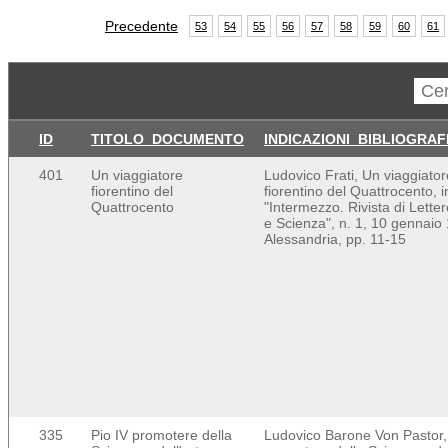
Precedente
53
54
55
56
57
58
59
60
61
ID
TITOLO_DOCUMENTO
INDICAZIONI_BIBLIOGRAF
401
Un viaggiatore
Ludovico Frati, Un viaggiator
fiorentino del
fiorentino del Quattrocento, i
Quattrocento
"Intermezzo. Rivista di Lettere
e Scienza", n. 1, 10 gennaio
Alessandria, pp. 11-15
335
Pio IV promotere della
Ludovico Barone Von Pastor,