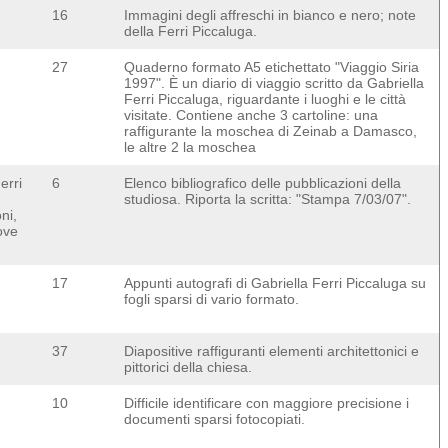
16
Immagini degli affreschi in bianco e nero; note
della Ferri Piccaluga.
27
Quaderno formato A5 etichettato "Viaggio Siria
1997". È un diario di viaggio scritto da Gabriella
Ferri Piccaluga, riguardante i luoghi e le città
visitate. Contiene anche 3 cartoline: una
raffigurante la moschea di Zeinab a Damasco,
le altre 2 la moschea
erri
6
Elenco bibliografico delle pubblicazioni della
studiosa. Riporta la scritta: "Stampa 7/03/07".
ni,
rove
17
Appunti autografi di Gabriella Ferri Piccaluga su
fogli sparsi di vario formato.
37
Diapositive raffiguranti elementi architettonici e
pittorici della chiesa.
10
Difficile identificare con maggiore precisione i
documenti sparsi fotocopiati.