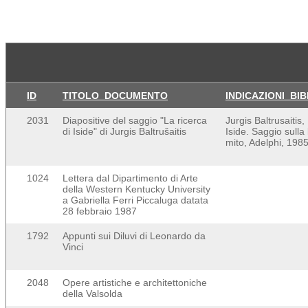
ID
TITOLO_DOCUMENTO
INDICAZIONI_BI
2031
Diapositive del saggio "La ricerca
Jurgis Baltrusaitis,
di Iside" di Jurgis Baltrušaitis
Iside. Saggio sulla
mito, Adelphi, 198
1024
Lettera dal Dipartimento di Arte
della Western Kentucky University
a Gabriella Ferri Piccaluga datata
28 febbraio 1987
1792
Appunti sui Diluvi di Leonardo da
Vinci
2048
Opere artistiche e architettoniche
della Valsolda