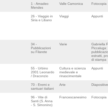
1 - Amadeo
Valle Camonica
Fotocopia
Mendes
26 - Viaggio in
Viaggi
Appunti
Siria e Libano
34 -
Varie
Gabriella F
Pubblicazioni
Piccaluga:
su Filarete
pubblicazio
estratti, p
di stampa
55 - Urbino
Cultura e scienza
Appunti
2001 Leonardo
medievale e
/ Draconzio
rinascimentale
70 - Eremi e
Arte
Diapositive
santuari italiani
96 - Vite di
Francescanesimo
Fotocopia
Santi (S. Anna
- S. Simonino)