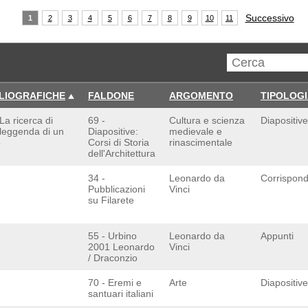
Successivo
1
2
3
4
5
6
7
8
9
10
11
BLIOGRAFICHE
FALDONE
ARGOMENTO
TIPOLOG
 La ricerca di
69 -
Cultura e scienza
Diapositive
 leggenda di un
Diapositive:
medievale e
5
Corsi di Storia
rinascimentale
dell'Architettura
34 -
Leonardo da
Corrispon
Pubblicazioni
Vinci
su Filarete
55 - Urbino
Leonardo da
Appunti
2001 Leonardo
Vinci
/ Draconzio
70 - Eremi e
Arte
Diapositive
santuari italiani