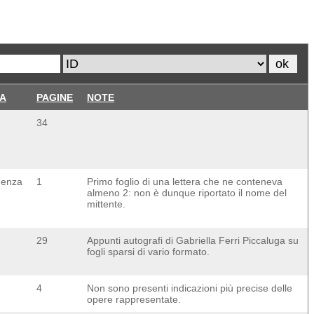
IA
PAGINE
NOTE
34
denza
1
Primo foglio di una lettera che ne conteneva
almeno 2: non è dunque riportato il nome del
mittente.
29
Appunti autografi di Gabriella Ferri Piccaluga su
fogli sparsi di vario formato.
4
Non sono presenti indicazioni più precise delle
opere rappresentate.