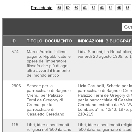
Precedente
58
59
60
61
62
63
64
65
66
ID
TITOLO_DOCUMENTO
INDICAZIONI_BIBLIOGRAF
574
Marco Aurelio l'ultimo
Lidia Storioni, La Repubblica
pagano. Ripubblicate le
venerdì 23 agosto 1985, p. 
opere dell'imperatore
filosofo che più di ogni
altro avvertì il tramonto
del mondo antico
2906
Schede per la
Licia Carubelli, Schede per l
parrocchiale di Bagnolo
parrocchiale di Bagnolo Crem
Crem., per Palazzo
Palazzo Terni de Gregory di
Terni de Gregory di
per la parrocchiale di Casale
Crema, per la
Ceredano, estratto da AA. VV
parrocchiale di
Lombarda", n. 42/43, 1975, 
Casaletto Ceredano
210-219
115
Libri, idee e sentimenti
Libri, idee e sentimenti religio
religiosi nel '500 italiano
'500 italiano, giornate di stud