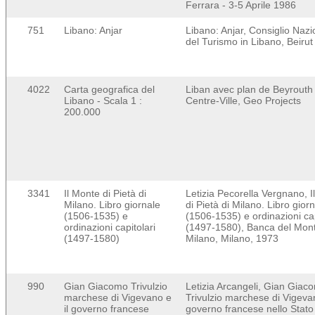
Ferrara - 3-5 Aprile 1986
751
Libano: Anjar
Libano: Anjar, Consiglio Nazi
del Turismo in Libano, Beirut
4022
Carta geografica del
Liban avec plan de Beyrouth 
Libano - Scala 1 :
Centre-Ville, Geo Projects
200.000
3341
Il Monte di Pietà di
Letizia Pecorella Vergnano, I
Milano. Libro giornale
di Pietà di Milano. Libro gior
(1506-1535) e
(1506-1535) e ordinazioni cap
ordinazioni capitolari
(1497-1580), Banca del Mont
(1497-1580)
Milano, Milano, 1973
990
Gian Giacomo Trivulzio
Letizia Arcangeli, Gian Giac
marchese di Vigevano e
Trivulzio marchese di Vigevan
il governo francese
governo francese nello Stato