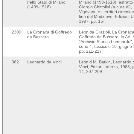
nello Stato di Milano
Milano (1499-1518), estratto
(1499-1518)
Giorgio Chittolini (a cura di),
Vigevano e i territori circostan
fine del Medioevo, Edizioni U
1997, pp. 15-
2300
La Cronaca di Goffredo
Leonida Grazioli, La Cronaca
da Bussero
Goffredo da Bussero, in AA. 
"Archivio Storico Lombardo", 
serie 4, fascicolo 10, giugno
pp. 211-227
382
Leonardo da Vinci
Leonid M. Batkin, Leonardo 
Vinci, Editori Laterza, 1988, 
14, 207-209