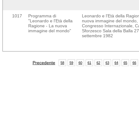
1017
Programma di
Leonardo e l'Età della Ragio
"Leonardo e l'Età della
nuova immagine del mondo,
Ragione - La nuova
Congresso Internazionale, Ca
immagine del mondo"
Sforzesco Sala della Balla 2
settembre 1982
Precedente
58
59
60
61
62
63
64
65
66