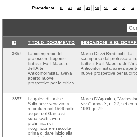
Precedente
46
47
48
49
50
51
52
53
54
ID
TITOLO_DOCUMENTO
INDICAZIONI_BIBLIOGRAF
3652
La scomparsa del
Marco Dezzi Bardeschi, La
professore Eugenio
scomparsa del professore E
Battisti. Fu il Maestro
Battisti. Fu il Maestro dell'Art
dell'Arte.
Anticonformista, aveva apert
Anticonformista, aveva
nuove prospettive per la criti
aperto nuove
prospettive per la critica
2857
La galea di Lazise.
Marco D'Agostino, "Archeolo
Sulla nave veneziana
Viva", anno X, n. 22, settem
affondata nel 1509 nelle
1991, p. 79
acque del Garda si
sono svolti lavori
preliminari di
ricognizione e raccolta
prima di dare inizio alla