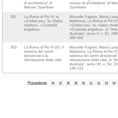
di architettura" di
museo di architettura" di We
Werner Szambien
Szambien
352
La Roma di Pio IV: la
Marcello Fagiolo, Maria Luis
«Civitas pia», la «Salus
Madonna, La Roma di Pio IV:
medica», «Custodia
«Civitas pia», la «Salus medi
angelica»
«Custodia angelica», in "Arte
illustrata", anno V, n. 51, 198
383-402
353
La Roma di Pio IV (II): il
Marcello Fagiolo, Maria Luis
sistema dei centri
Madonna, La Roma di Pio IV (I
direzionali e la
sistema dei centri direzionali 
rifondazione della città
rifondazione della città, in "A
illustrata", anno VII, n. 54, 1
186-212
Precedente
46
47
48
49
50
51
52
53
54