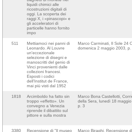
liquidi chimici alle
ricostruzioni digitali di
oggi. La scoperta dei
raggi X, i «pinascopi» e
gli acceleratori di
particelle hanno fornito
impo
511
Mettiamoci nei panni di
Marco Carminati, Il Sole 24 
Leonardo. Al Louvre
domenica 2 maggio 2003, p.
un'eccezionale
selezione di disegni e
manoscritti del genio di
Vinci provenienti dalle
collezioni francesi.
Esposti i codici
dell'Institut de France,
mai più visti dal 1952
1818
Arcimboldo ha fatto sin
Marco Bona Castellotti, Corri
troppo «effetto». Un
della Sera, lunedì 18 maggio
convegno a Venezia
p. 3
riprende il dibattito sul
pittore e sulla mostra
3380
Recensione di "Il museo
Marco Biraghi, Recensione di 