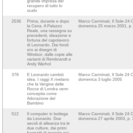
grande impresa del
recupero di tutto lo
scafo
2536
Prima, durante e dopo
Marco Carminati, Il Sole-24 
la Cena. A Palazzo
domenica 25 marzo 2001, p.
Reale, una rassegna su
precedenti, ideazione e
fortuna del capolavoro
di Leonardo. Dai fondi
oro ai disegni di
Windsor, dalle copie alle
varianti di Rembrandt e
Andy Warhol
378
E Leonardo cambiò
Marco Carminati, Il Sole 24 
idea. I raggi X rivelano
domenica 3 luglio 2005
che la Vergine delle
Rocce di Londra venn
concepita come
Adorazione del
Bambino
512
Il computer in bottega
Marco Carminati, Il Sole 24 
da Leonardo. Due
domenica 27 aprile 2003, p. 
secoli di alleanza tra le
due culture, dai primi
bagnetti di monete nei