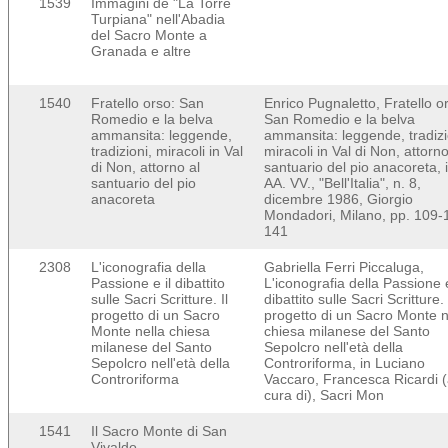
1539
Immagini de "La Torre
Turpiana" nell'Abadia
del Sacro Monte a
Granada e altre
1540
Fratello orso: San
Enrico Pugnaletto, Fratello o
Romedio e la belva
San Romedio e la belva
ammansita: leggende,
ammansita: leggende, tradizi
tradizioni, miracoli in Val
miracoli in Val di Non, attorno
di Non, attorno al
santuario del pio anacoreta, 
santuario del pio
AA. VV., "Bell'Italia", n. 8,
anacoreta
dicembre 1986, Giorgio
Mondadori, Milano, pp. 109-
141
2308
L'iconografia della
Gabriella Ferri Piccaluga,
Passione e il dibattito
L'iconografia della Passione e
sulle Sacri Scritture. Il
dibattito sulle Sacri Scritture. 
progetto di un Sacro
progetto di un Sacro Monte n
Monte nella chiesa
chiesa milanese del Santo
milanese del Santo
Sepolcro nell'età della
Sepolcro nell'età della
Controriforma, in Luciano
Controriforma
Vaccaro, Francesca Ricardi 
cura di), Sacri Mon
1541
Il Sacro Monte di San
Vivaldo