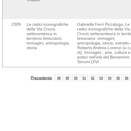
2309
Le radici iconografiche
Gabriella Ferri Piccaluga, Le
della Via Crucis
radici iconografiche della Via
settecentesca in
Crucis settecentesca in territ
territorio bresciano:
bresciano: immagini,
immagini, antropologia,
antropologia, storia, estratto
storia
Roberto Andrea Lorenzi (a c
di), Immagini , arte, culture e
poteri nell'età del Beniamino
Simoni (XVI
Precedente
48
49
50
51
52
53
54
55
56