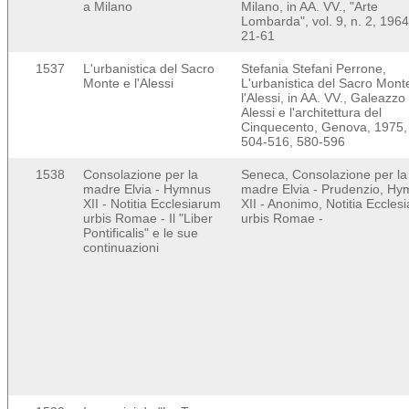
a Milano
Milano, in AA. VV., "Arte
Lombarda", vol. 9, n. 2, 1964
21-61
1537
L'urbanistica del Sacro
Stefania Stefani Perrone,
Monte e l'Alessi
L'urbanistica del Sacro Mont
l'Alessi, in AA. VV., Galeazzo
Alessi e l'architettura del
Cinquecento, Genova, 1975,
504-516, 580-596
1538
Consolazione per la
Seneca, Consolazione per la
madre Elvia - Hymnus
madre Elvia - Prudenzio, H
XII - Notitia Ecclesiarum
XII - Anonimo, Notitia Eccles
urbis Romae - Il "Liber
urbis Romae -
Pontificalis" e le sue
continuazioni