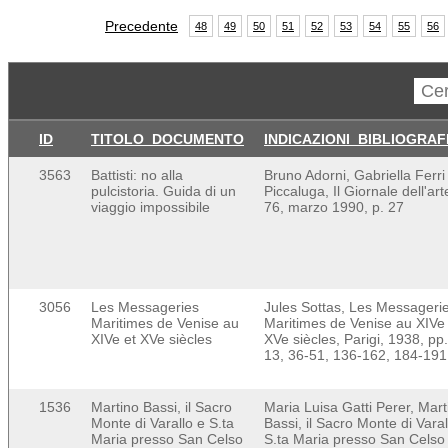
Precedente
48
49
50
51
52
53
54
55
56
ID
TITOLO_DOCUMENTO
INDICAZIONI_BIBLIOGRAF
3563
Battisti: no alla
Bruno Adorni, Gabriella Ferri
pulcistoria. Guida di un
Piccaluga, Il Giornale dell'art
viaggio impossibile
76, marzo 1990, p. 27
3056
Les Messageries
Jules Sottas, Les Messageri
Maritimes de Venise au
Maritimes de Venise au XIVe 
XIVe et XVe siècles
XVe siècles, Parigi, 1938, pp.
13, 36-51, 136-162, 184-191
1536
Martino Bassi, il Sacro
Maria Luisa Gatti Perer, Mart
Monte di Varallo e S.ta
Bassi, il Sacro Monte di Varal
Maria presso San Celso
S.ta Maria presso San Celso