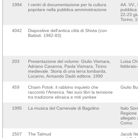
1994
I centri di documentazione per la cultura
AA. VV., 
popolare nella pubblica amministrazione
pubblica
22-23 gi
Torino, 
4042
Diapositive dell'antica città di Shivta (con
Battisti: 1982-83)
203
Presentazione del volume: Giulio Vismara,
Luisa Chi
Adriano Cavanna, Paola Vismara, Ticino
febbraio
medievale. Storia di una terra lombarda,
Locarno, Armando Dadò editore, 1990
459
Chaim Potok: il rabbino inquieto che
Giulio Bu
raccontò l'America. Nei suoi libri la tensione
tra tradizione ebraica e miti yankee
1995
La musica del Carnevale di Bagolino
Italo Sor
Regione l
allegato 
Como.
2507
The Talmud
Jacob Ne