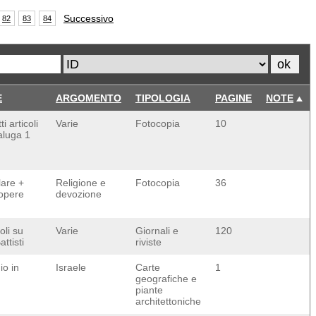
Successivo
82
83
84
E
ARGOMENTO
TIPOLOGIA
PAGINE
NOTE
ti articoli
Varie
Fotocopia
10
aluga 1
lare +
Religione e
Fotocopia
36
 opere
devozione
oli su
Varie
Giornali e
120
ttisti
riviste
io in
Israele
Carte
1
geografiche e
piante
architettoniche