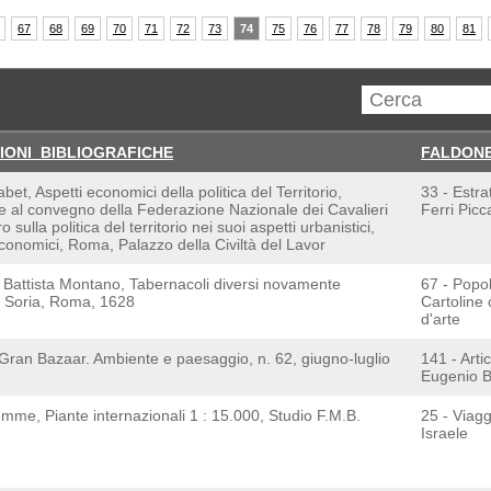
67
68
69
70
71
72
73
74
75
76
77
78
79
80
81
ZIONI_BIBLIOGRAFICHE
FALDON
bet, Aspetti economici della politica del Territorio,
33 - Estrat
e al convegno della Federazione Nazionale dei Cavalieri
Ferri Picc
 sulla politica del territorio nei suoi aspetti urbanistici,
economici, Roma, Palazzo della Civiltà del Lavor
 Battista Montano, Tabernacoli diversi novamente
67 - Popo
i, Soria, Roma, 1628
Cartoline
d'arte
 Gran Bazaar. Ambiente e paesaggio, n. 62, giugno-luglio
141 - Artic
Eugenio Ba
mme, Piante internazionali 1 : 15.000, Studio F.M.B.
25 - Viagg
Israele