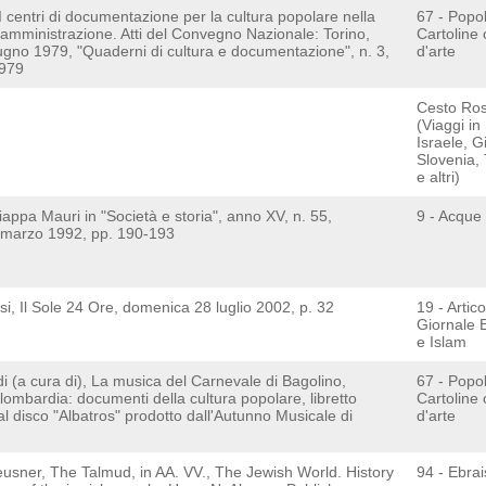
I centri di documentazione per la cultura popolare nella
67 - Popo
 amministrazione. Atti del Convegno Nazionale: Torino,
Cartoline
ugno 1979, "Quaderni di cultura e documentazione", n. 3,
d'arte
1979
Cesto Ro
(Viaggi in 
Israele, G
Slovenia, 
e altri)
appa Mauri in "Società e storia", anno XV, n. 55,
9 - Acque
-marzo 1992, pp. 190-193
si, Il Sole 24 Ore, domenica 28 luglio 2002, p. 32
19 - Articol
Giornale 
e Islam
di (a cura di), La musica del Carnevale di Bagolino,
67 - Popo
ombardia: documenti della cultura popolare, libretto
Cartoline
al disco "Albatros" prodotto dall'Autunno Musicale di
d'arte
usner, The Talmud, in AA. VV., The Jewish World. History
94 - Ebra