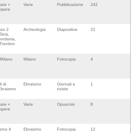
lare +
Varie
Pubblicazione
242
 opere
sso 2
Archeologia
Diapositive
22
Siria,
iordania,
Trentino
 Milano
Milano
Fotocopia
4
i di
Ebraismo
Giornali e
1
Ebraismo
riviste
lare +
Varie
Opuscolo
8
 opere
ismo 4
Ebraismo
Fotocopia
12