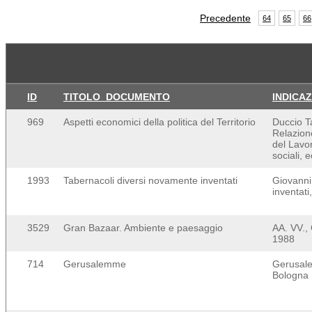
Precedente
64
65
66
ID
TITOLO_DOCUMENTO
INDICA
969
Aspetti economici della politica del Territorio
Duccio Ta
Relazion
del Lavoro
sociali, 
1993
Tabernacoli diversi novamente inventati
Giovanni
inventat
3529
Gran Bazaar. Ambiente e paesaggio
AA. VV.,
1988
714
Gerusalemme
Gerusale
Bologna