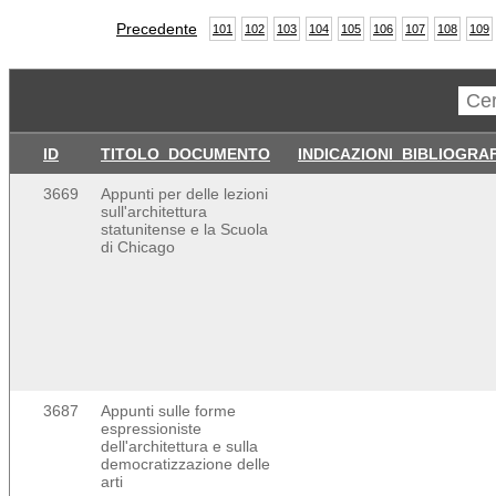
Precedente
101
102
103
104
105
106
107
108
109
ID
TITOLO_DOCUMENTO
INDICAZIONI_BIBLIOGRA
3669
Appunti per delle lezioni
sull'architettura
statunitense e la Scuola
di Chicago
3687
Appunti sulle forme
espressioniste
dell'architettura e sulla
democratizzazione delle
arti