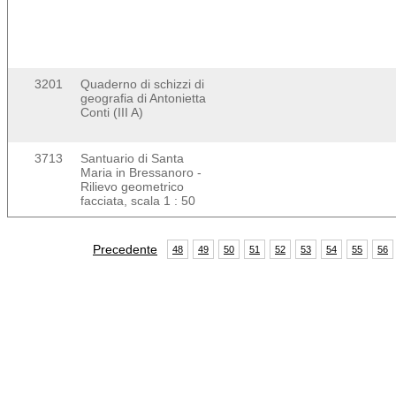
3201
Quaderno di schizzi di
geografia di Antonietta
Conti (III A)
3713
Santuario di Santa
Maria in Bressanoro -
Rilievo geometrico
facciata, scala 1 : 50
Precedente
48
49
50
51
52
53
54
55
56