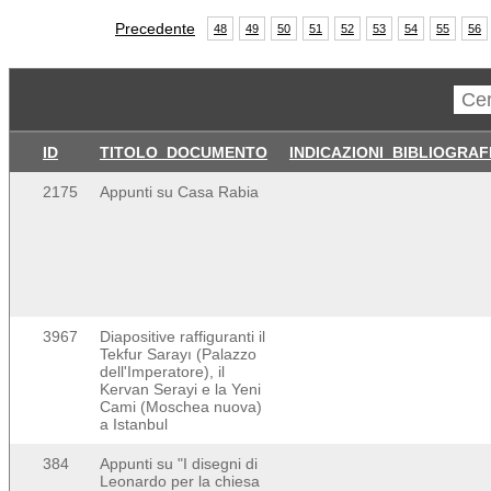
Precedente
48
49
50
51
52
53
54
55
56
ID
TITOLO_DOCUMENTO
INDICAZIONI_BIBLIOGRAF
2175
Appunti su Casa Rabia
3967
Diapositive raffiguranti il
Tekfur Sarayı (Palazzo
dell'Imperatore), il
Kervan Serayi e la Yeni
Cami (Moschea nuova)
a Istanbul
384
Appunti su "I disegni di
Leonardo per la chiesa