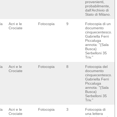
provenienti,
probabilmente,
dall'Archivio di
Stato di Milano.
da
Acri e le
Fotocopia
9
Fotocopia di un
Crociate
documento
cinquecentesco.
Gabriella Ferri
Piccaluga
annota: "(Sala
Busca)
Serbelloni 35
Triv."
da
Acri e le
Fotocopia
8
Fotocopia del
Crociate
documento
cinquecentesco.
Gabriella Ferri
Piccaluga
annota: "(Sala
Busca)
Serbelloni 35
Triv."
da
Acri e le
Fotocopia
3
Fotocopia di
Crociate
una lettera