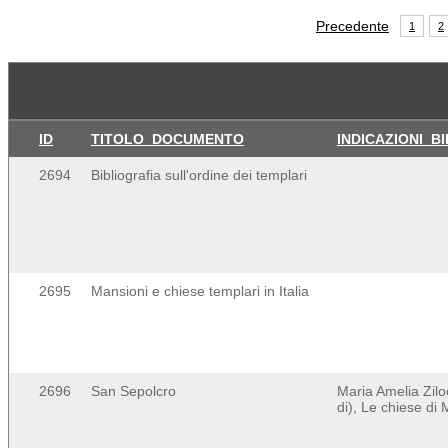
Precedente
1
2
ID
TITOLO_DOCUMENTO
INDICAZIONI_B
2694
Bibliografia sull'ordine dei templari
2695
Mansioni e chiese templari in Italia
2696
San Sepolcro
Maria Amelia Zilo
di), Le chiese di 