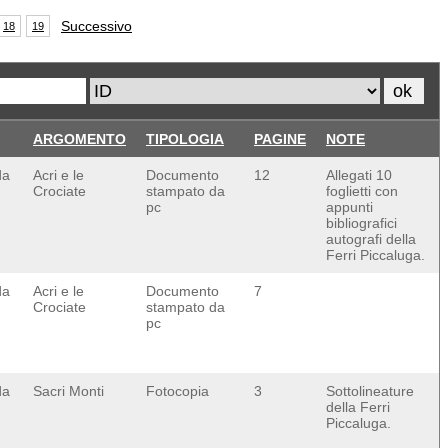
Successivo
18
19
ARGOMENTO
TIPOLOGIA
PAGINE
NOTE
da
Acri e le
Documento
12
Allegati 10
Crociate
stampato da
foglietti con
pc
appunti
bibliografici
autografi della
Ferri Piccaluga.
da
Acri e le
Documento
7
Crociate
stampato da
pc
da
Sacri Monti
Fotocopia
3
Sottolineature
della Ferri
Piccaluga.