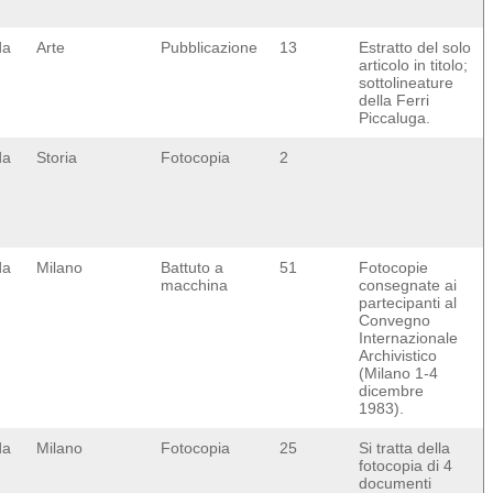
da
Arte
Pubblicazione
13
Estratto del solo
articolo in titolo;
sottolineature
della Ferri
Piccaluga.
da
Storia
Fotocopia
2
da
Milano
Battuto a
51
Fotocopie
macchina
consegnate ai
partecipanti al
Convegno
Internazionale
Archivistico
(Milano 1-4
dicembre
1983).
da
Milano
Fotocopia
25
Si tratta della
fotocopia di 4
documenti