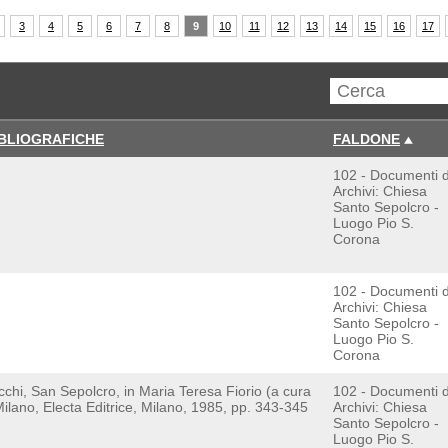
3
4
5
6
7
8
9
10
11
12
13
14
15
16
17
IBLIOGRAFICHE
FALDONE
102 - Documenti 
Archivi: Chiesa
Santo Sepolcro -
Luogo Pio S.
Corona
102 - Documenti 
Archivi: Chiesa
Santo Sepolcro -
Luogo Pio S.
Corona
cchi, San Sepolcro, in Maria Teresa Fiorio (a cura
102 - Documenti 
Milano, Electa Editrice, Milano, 1985, pp. 343-345
Archivi: Chiesa
Santo Sepolcro -
Luogo Pio S.