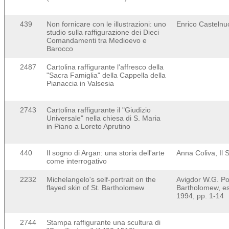
439
Non fornicare con le illustrazioni: uno
Enrico Castelnu
studio sulla raffigurazione dei Dieci
Comandamenti tra Medioevo e
Barocco
2487
Cartolina raffigurante l'affresco della
"Sacra Famiglia" della Cappella della
Pianaccia in Valsesia
2743
Cartolina raffigurante il "Giudizio
Universale" nella chiesa di S. Maria
in Piano a Loreto Aprutino
440
Il sogno di Argan: una storia dell'arte
Anna Coliva, Il
come interrogativo
2232
Michelangelo's self-portrait on the
Avigdor W.G. Pos
flayed skin of St. Bartholomew
Bartholomew, est
1994, pp. 1-14
2744
Stampa raffigurante una scultura di