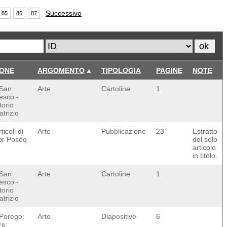
Successivo
85
86
87
ONE
ARGOMENTO
TIPOLOGIA
PAGINE
NOTE
 San
Arte
Cartoline
1
esco -
torio
trizio
ticoli di
Arte
Pubblicazione
23
Estratto
or Poséq
del solo
articolo
in titolo.
 San
Arte
Cartoline
1
esco -
torio
trizio
 Perego:
Arte
Diapositive
6
re;