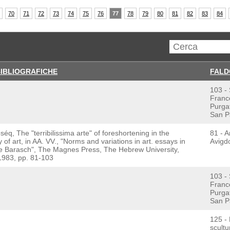
70
71
72
73
74
75
76
77
78
79
80
81
82
83
84
BIBLIOGRAFICHE
FALD
103 -
Franc
Purga
San Pa
éq, The "terribilissima arte" of foreshortening in the
81 - Ar
 of art, in AA. VV., "Norms and variations in art. essays in
Avigd
 Barasch", The Magnes Press, The Hebrew University,
983, pp. 81-103
103 -
Franc
Purga
San Pa
125 -
scultu