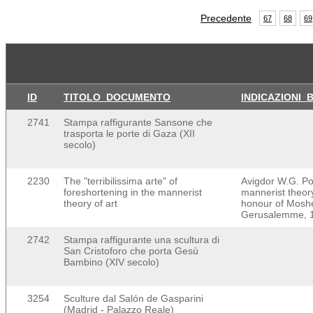
Precedente
67
68
69
ID
TITOLO_DOCUMENTO
INDICAZIONI_
2741
Stampa raffigurante Sansone che
trasporta le porte di Gaza (XII
secolo)
2230
The "terribilissima arte" of
Avigdor W.G. Pos
foreshortening in the mannerist
mannerist theory
theory of art
honour of Moshe
Gerusalemme, 1
2742
Stampa raffigurante una scultura di
San Cristoforo che porta Gesù
Bambino (XIV secolo)
3254
Sculture dal Salón de Gasparini
(Madrid - Palazzo Reale)