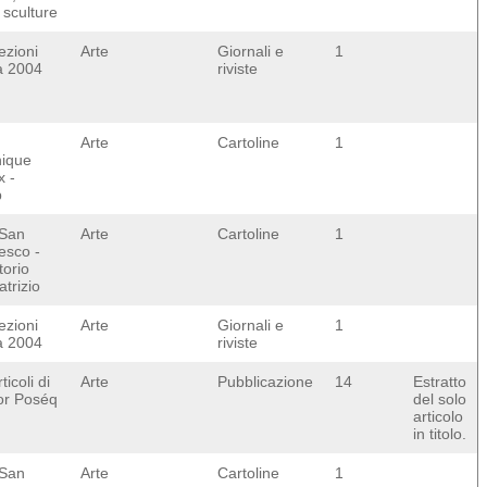
 sculture
ezioni
Arte
Giornali e
1
 2004
riviste
Arte
Cartoline
1
ique
x -
p
 San
Arte
Cartoline
1
esco -
torio
trizio
ezioni
Arte
Giornali e
1
 2004
riviste
ticoli di
Arte
Pubblicazione
14
Estratto
or Poséq
del solo
articolo
in titolo.
 San
Arte
Cartoline
1