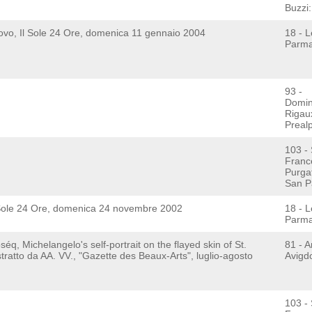
Buzzi:
ovo, Il Sole 24 Ore, domenica 11 gennaio 2004
18 - L
Parma
93 -
Domin
Rigau
Preal
103 -
Franc
Purga
San Pa
 Sole 24 Ore, domenica 24 novembre 2002
18 - L
Parma
éq, Michelangelo's self-portrait on the flayed skin of St.
81 - Ar
ratto da AA. VV., "Gazette des Beaux-Arts", luglio-agosto
Avigd
103 -